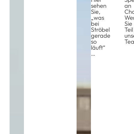
sehen
an
Sie,
Ch
„was
We
bei
Sie
Ströbel
Teil
gerade
uns
so
Tea
läuft“
…