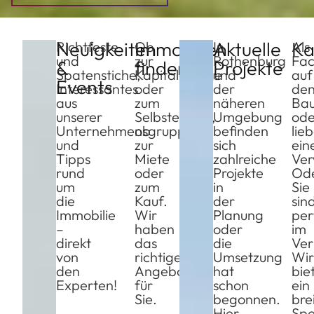
Neuigkeiten
Immobilien
Aktuelle
Ka
Richtfeste
Ob
In
Als
und
zur
Rothenburg
Fac
&
finden
Projekte
Spatenstiche,
Kapitalanlage
und
auf
Events
Interessantes
oder
der
de
aus
zum
näheren
Ba
unserer
Selbsteinzug,
Umgebung
ode
Unternehmensgruppe
ob
befinden
lie
und
zur
sich
ein
Tipps
Miete
zahlreiche
Ver
rund
oder
Projekte
Od
um
zum
in
Sie
die
Kauf.
der
sin
Immobilie
Wir
Planung
per
–
haben
oder
im
direkt
das
die
Ver
von
richtige
Umsetzung
Wir
den
Angebot
hat
bie
Experten!
für
schon
ein
Sie.
begonnen.
bre
Hier
Spe