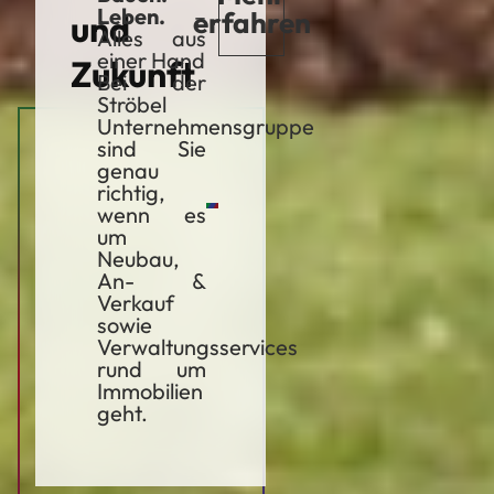
Leben.
–
erfahren
und
Alles aus
einer Hand
Zukunft
Bei der
Ströbel
Unternehmensgruppe
sind Sie
genau
richtig,
wenn es
um
Neubau,
An- &
Verkauf
sowie
Verwaltungsservices
rund um
Immobilien
geht.