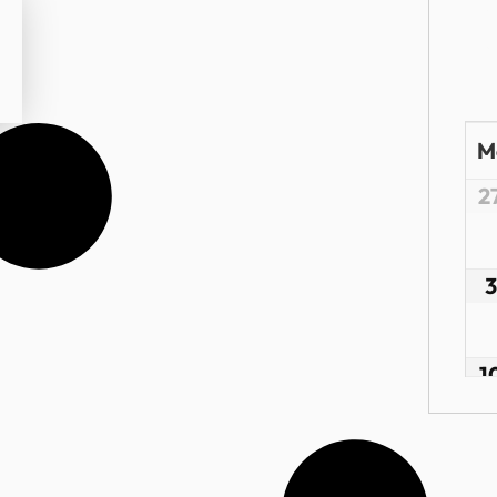
M
2
3
1
1